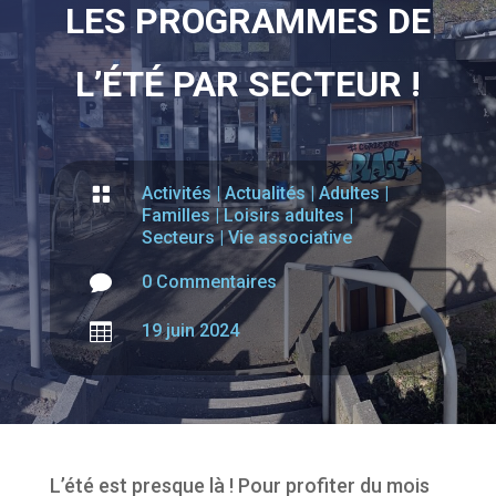
LES PROGRAMMES DE
L’ÉTÉ PAR SECTEUR !

Activités
|
Actualités
|
Adultes
|
Familles
|
Loisirs adultes
|
Secteurs
|
Vie associative

0 Commentaires

19 juin 2024
L’été est presque là ! Pour profiter du mois