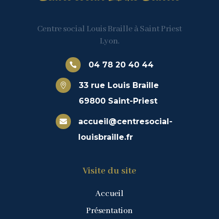
Centre social Louis Braille à Saint Priest
Lyon.
04 78 20 40 44

33 rue Louis Braille

69800 Saint-Priest
accueil@centresocial-

louisbraille.fr
Visite du site
Accueil
Présentation