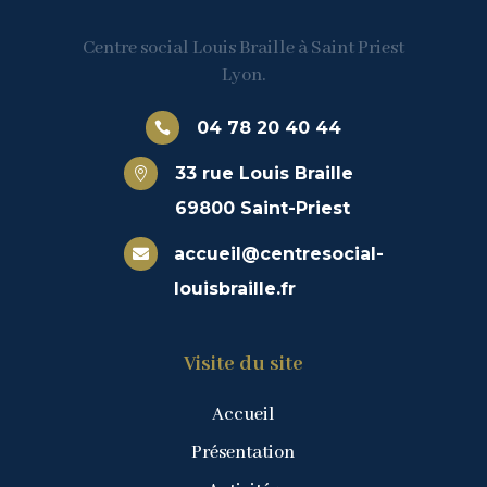
Centre social Louis Braille à Saint Priest
Lyon.
04 78 20 40 44

33 rue Louis Braille

69800 Saint-Priest
accueil@centresocial-

louisbraille.fr
Visite du site
Accueil
Présentation