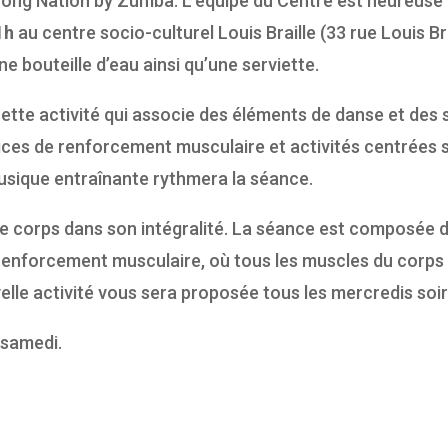
rong Nation by Zumba. L’équipe du Centre est heureuse
1h
au centre socio-culturel Louis Braille (33 rue Louis Br
e bouteille d’eau ainsi qu’une serviette.
ette activité
qui associe des éléments de danse et des 
ces de renforcement musculaire et activités centrées su
sique entraînante rythmera la séance.
r le corps dans son intégralité. La séance est composée
renforcement musculaire, où tous les muscles du corps s
elle activité vous sera proposée tous les mercredis soi
 samedi.