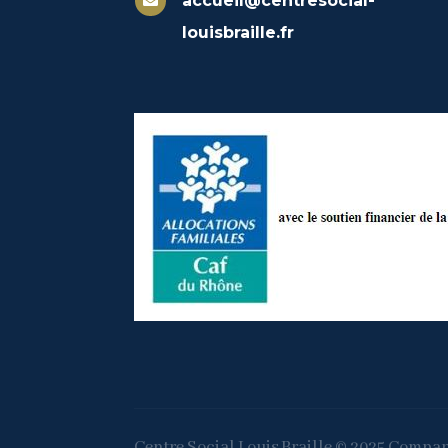
accueil@centresocial-

louisbraille.fr
Centre Social Louis Braille © 2025 Company