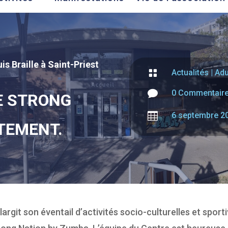
is Braille à Saint-Priest

Actualités
|
Adu

0 Commentair
E STRONG

6 septembre 2
TEMENT.
largit son éventail d’activités socio-culturelles et sport