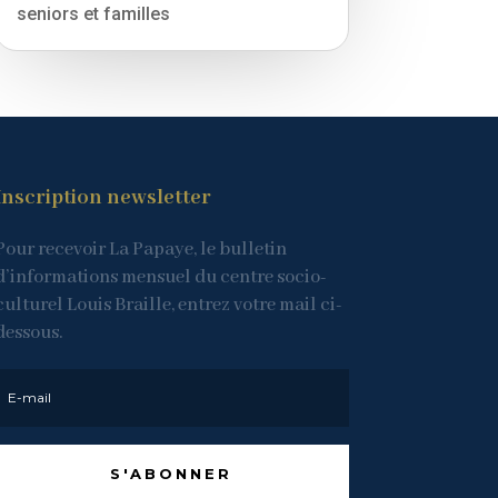
seniors et familles
Inscription newsletter
Pour recevoir La Papaye, le bulletin
d’informations mensuel du centre socio-
culturel Louis Braille, entrez votre mail ci-
dessous.
S'ABONNER