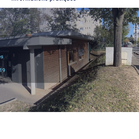
es
19