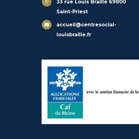
33 rue Louis Braille 69800

Saint-Priest
accueil@centresocial-

louisbraille.fr