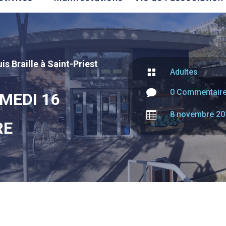
is Braille à Saint-Priest

Adultes

0 Commentair
MEDI 16

8 novembre 20
RE