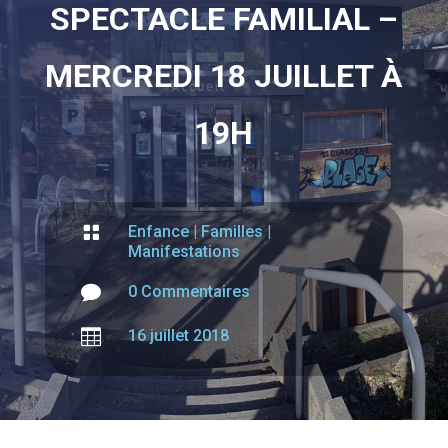
SPECTACLE FAMILIAL –
MERCREDI 18 JUILLET À
19H

Enfance
|
Familles
|
Manifestations

0 Commentaires

16 juillet 2018