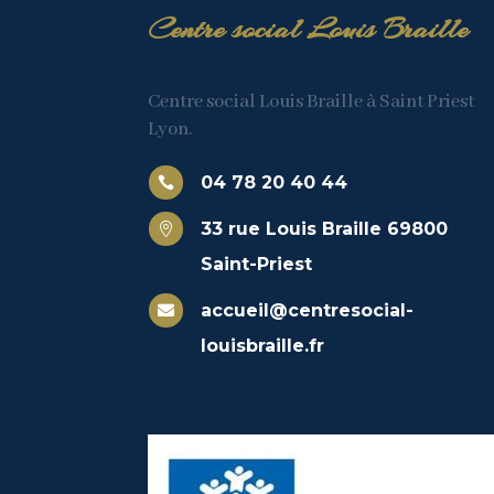
Centre social Louis Braille
Centre social Louis Braille à Saint Priest
Lyon.
04 78 20 40 44

33 rue Louis Braille 69800

Saint-Priest
accueil@centresocial-

louisbraille.fr