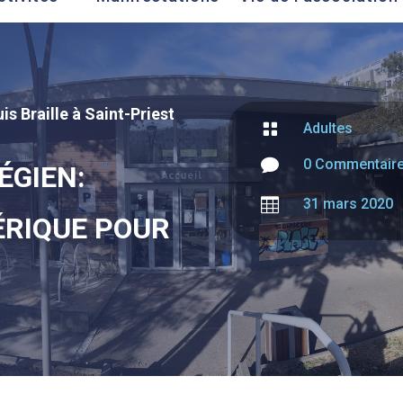
is Braille à Saint-Priest

Adultes

0 Commentair
ÉGIEN:

31 mars 2020
ÉRIQUE POUR