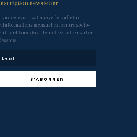
Inscription newsletter
Pour recevoir La Papaye, le bulletin
d’informations mensuel du centre socio-
culturel Louis Braille, entrez votre mail ci-
dessous.
S'ABONNER