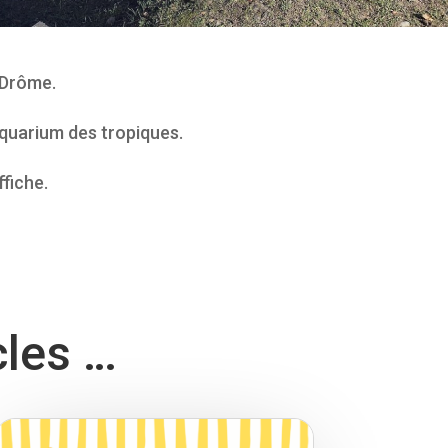
 Drôme.
’aquarium des tropiques.
fiche.
cles …