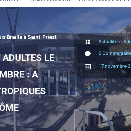
is Braille à Saint-Priest

Actualités
|
Adu

0 Commentair
 ADULTES LE

17 novembre 2
MBRE : A
TROPIQUES
RÔME