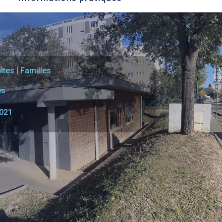
ltes
|
Familles
es
021