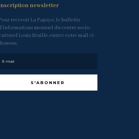
Inscription newsletter
Pour recevoir La Papaye, le bulletin
d’informations mensuel du centre socio-
culturel Louis Braille, entrez votre mail ci-
dessous.
S'ABONNER