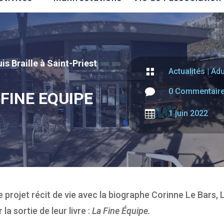
is Braille à Saint-Priest

Actualités
|
Adu

0 Commentair
 FINE EQUIPE

1 juin 2022
 projet récit de vie avec la biographe Corinne Le Bars, L
la sortie de leur livre :
La Fine Équipe.