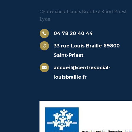
Centre social Louis Braille à Saint Priest
Lyon.
04 78 20 40 44

33 rue Louis Braille 69800

Saint-Priest
accueil@centresocial-

louisbraille.fr