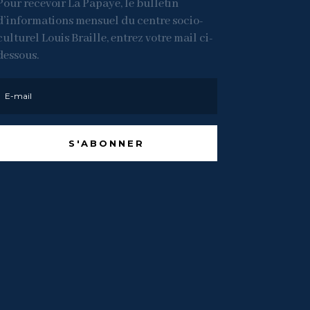
Pour recevoir La Papaye, le bulletin
d’informations mensuel du centre socio-
culturel Louis Braille, entrez votre mail ci-
dessous.
S'ABONNER