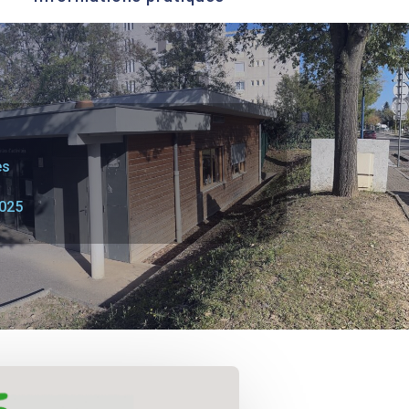
es
025