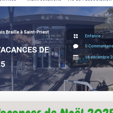
is Braille à Saint-Priest

Enfance

0 Commentair
ACANCES DE

18 décembre 2
25