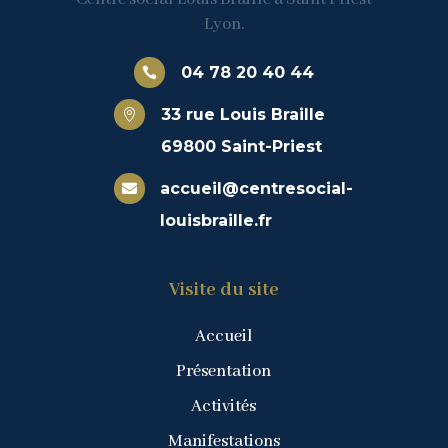
Lyon.
04 78 20 40 44

33 rue Louis Braille

69800 Saint-Priest
accueil@centresocial-

louisbraille.fr
Visite du site
Accueil
Présentation
Activités
Manifestations