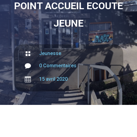
POINT ACCUEIL ECOUTE
JEUNE

Jeunesse

0 Commentaires

15 avril 2020