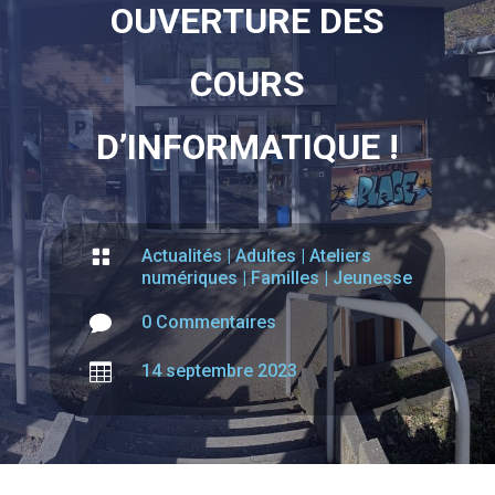
OUVERTURE DES
COURS
D’INFORMATIQUE !

Actualités
|
Adultes
|
Ateliers
numériques
|
Familles
|
Jeunesse

0 Commentaires

14 septembre 2023