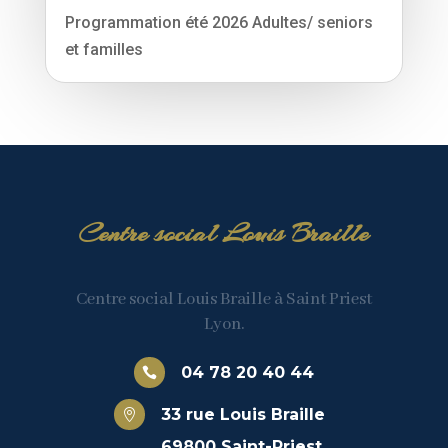
Programmation été 2026 Adultes/ seniors
et familles
Centre social Louis Braille
Centre social Louis Braille à Saint Priest
Lyon.
04 78 20 40 44

33 rue Louis Braille

69800 Saint-Priest