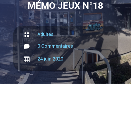
MÉMO JEUX N°18

Adultes

0 Commentaires

24 juin 2020