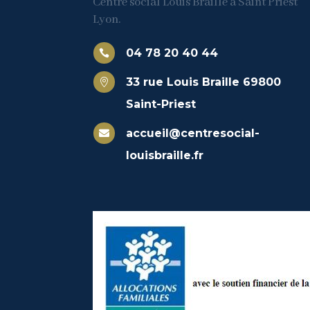
Centre social Louis Braille à Saint Priest
Lyon.
04 78 20 40 44

33 rue Louis Braille 69800

Saint-Priest
accueil@centresocial-

louisbraille.fr