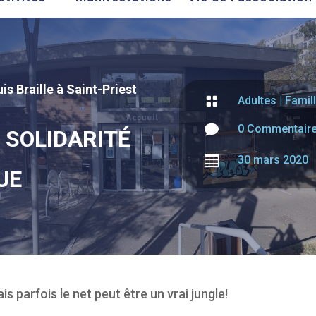
is Braille à Saint-Priest

Adultes
|
Famil

0 Commentair
 SOLIDARITÉ

30 mars 2020
UE
parfois le net peut être un vrai jungle!