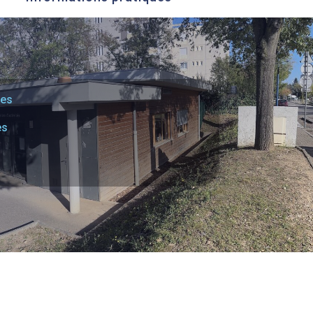
les
es