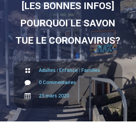
[LES BONNES INFOS]
POURQUOI LE SAVON
TUE LE CORONAVIRUS?

Adultes
|
Enfance
|
Familles

0 Commentaires

25 mars 2020