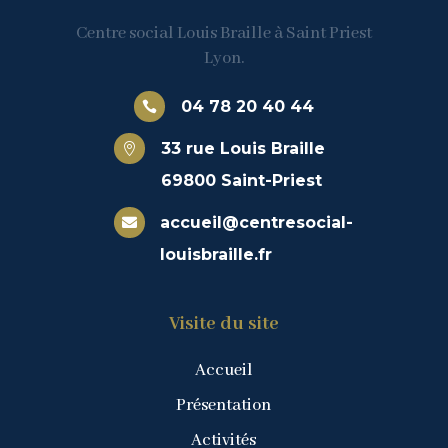
Centre social Louis Braille à Saint Priest
Lyon.
04 78 20 40 44

33 rue Louis Braille

69800 Saint-Priest
accueil@centresocial-

louisbraille.fr
Visite du site
Accueil
Présentation
Activités