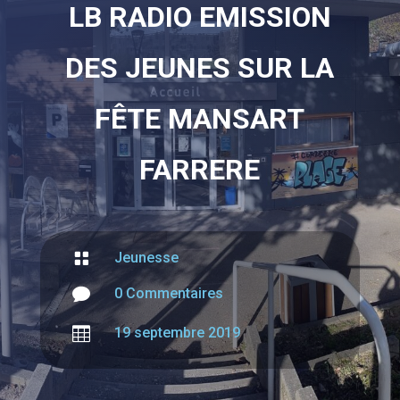
LB RADIO EMISSION
DES JEUNES SUR LA
FÊTE MANSART
FARRERE

Jeunesse

0 Commentaires

19 septembre 2019