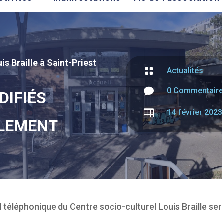
is Braille à Saint-Priest

Actualités

0 Commentair
DIFIÉS

14 février 2023
LEMENT
rd téléphonique du Centre socio-culturel Louis Braille s