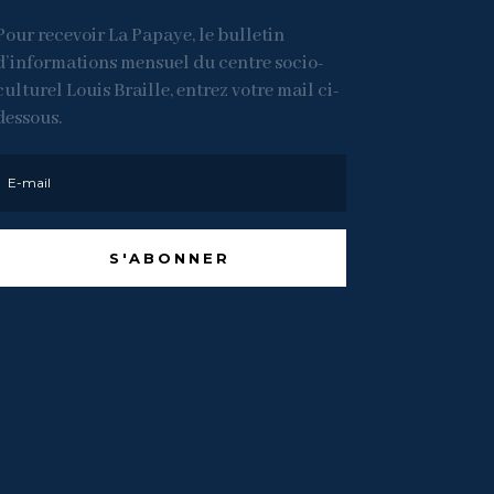
Pour recevoir La Papaye, le bulletin
d’informations mensuel du centre socio-
culturel Louis Braille, entrez votre mail ci-
dessous.
S'ABONNER