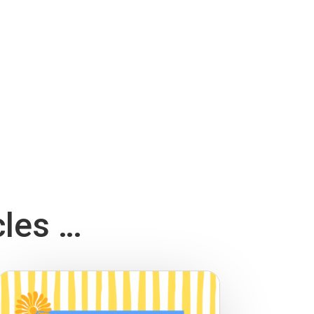
cles …