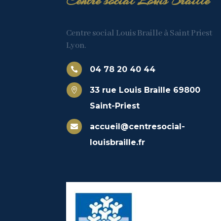
Centre social Louis Braille
Centre social Louis Braille à Saint Priest
Lyon.
04 78 20 40 44

33 rue Louis Braille 69800

Saint-Priest
accueil@centresocial-

louisbraille.fr