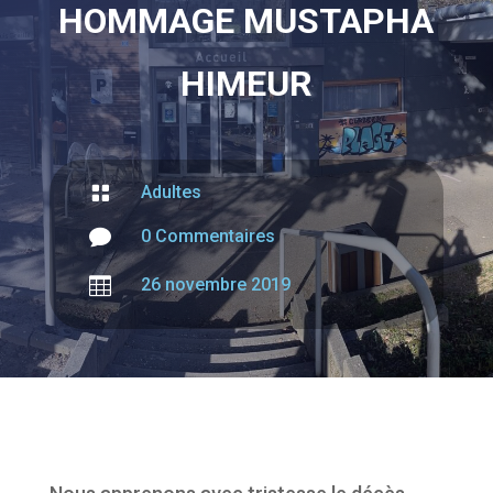
HOMMAGE MUSTAPHA
HIMEUR

Adultes

0 Commentaires

26 novembre 2019