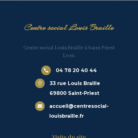
Centre social Louis Braille
Centre social Louis Braille à Saint Priest
Lyon.
04 78 20 40 44

33 rue Louis Braille

69800 Saint-Priest
accueil@centresocial-

louisbraille.fr
Visite du site