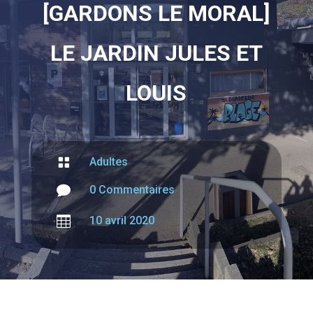
[GARDONS LE MORAL]
LE JARDIN JULES ET
LOUIS

Adultes

0 Commentaires

10 avril 2020