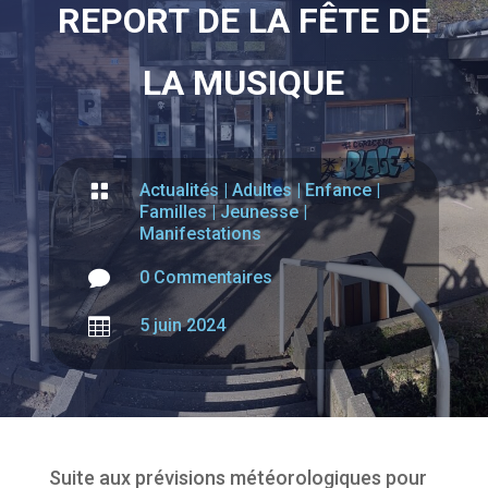
REPORT DE LA FÊTE DE
LA MUSIQUE

Actualités
|
Adultes
|
Enfance
|
Familles
|
Jeunesse
|
Manifestations

0 Commentaires

5 juin 2024
Suite aux prévisions météorologiques pour