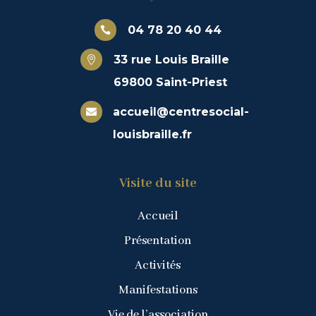
04 78 20 40 44

33 rue Louis Braille

69800 Saint-Priest
accueil@centresocial-

louisbraille.fr
Visite du site
Accueil
Présentation
Activités
Manifestations
Vie de l’association