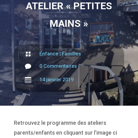
ATELIER « PETITES
MAINS »

Enfance
|
Familles

0 Commentaires

14 janvier 2019
Retrouvez le programme des ateliers
parents/enfants en cliquant sur l’image ci