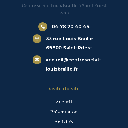
Centre social Louis Braille à Saint Priest
Lyon.
04 78 20 40 44

33 rue Louis Braille

69800 Saint-Priest
accueil@centresocial-

louisbraille.fr
Visite du site
Accueil
Présentation
Activités