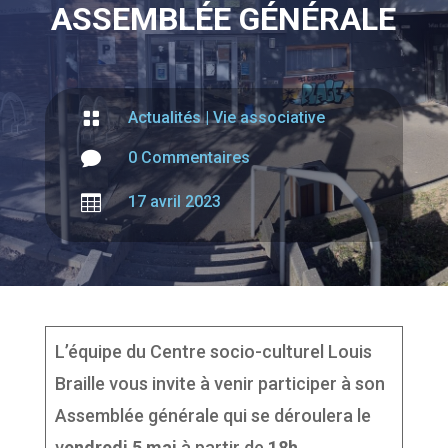
ASSEMBLÉE GÉNÉRALE

Actualités
|
Vie associative

0 Commentaires

17 avril 2023
L’équipe du Centre socio-culturel Louis
Braille vous invite à venir participer à son
Assemblée générale qui se déroulera le
v
endredi 5 mai
à partir de
18h
.