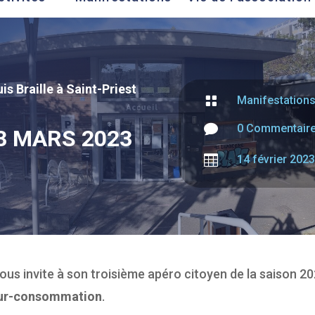
is Braille à Saint-Priest

Manifestation

0 Commentair
3 MARS 2023

14 février 2023
vous invite à son troisième apéro citoyen de la saison 2
sur-consommation
.