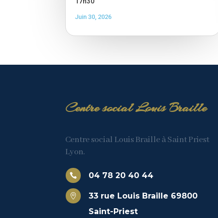
17h30
Juin 30, 2026
Centre social Louis Braille
Centre social Louis Braille à Saint Priest
Lyon.
04 78 20 40 44

33 rue Louis Braille 69800

Saint-Priest