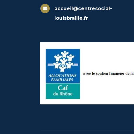
accueil@centresocial-

louisbraille.fr