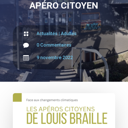
APÉRO CITOYEN

Actualités
|
Adultes

0 Commentaires

9 novembre 2022