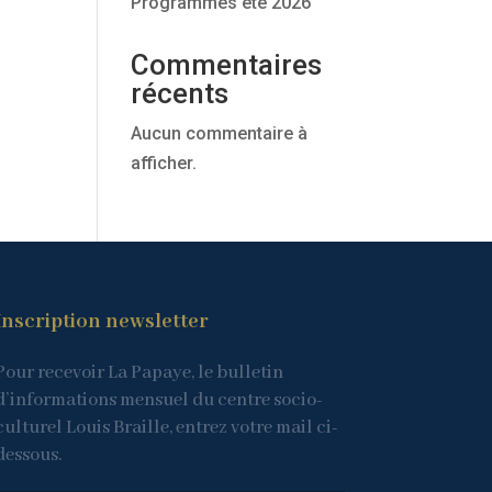
Programmes été 2026
Commentaires
récents
Aucun commentaire à
afficher.
Inscription newsletter
Pour recevoir La Papaye, le bulletin
d’informations mensuel du centre socio-
culturel Louis Braille, entrez votre mail ci-
dessous.