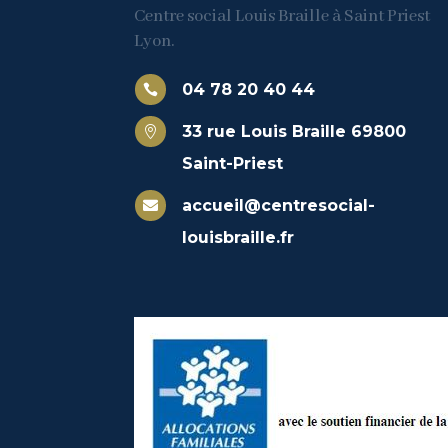
Centre social Louis Braille à Saint Priest
Lyon.
04 78 20 40 44

33 rue Louis Braille 69800

Saint-Priest
accueil@centresocial-

louisbraille.fr