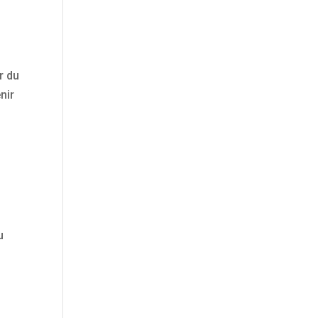
r du
nir
u