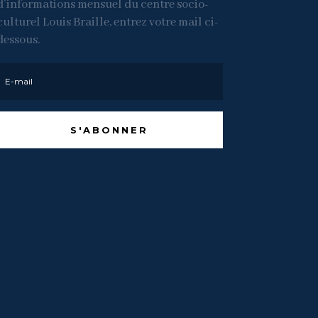
d’informations mensuel du centre socio-
culturel Louis Braille, entrez votre mail ci-
dessous.
S'ABONNER