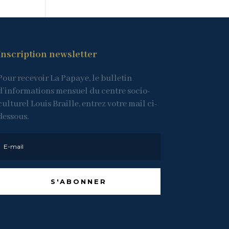
Inscription newsletter
Pour recevoir La Papaye, le bulletin
d’informations mensuel du centre socio-
culturel Louis Braille, entrez votre mail ci-
dessous.
S'ABONNER