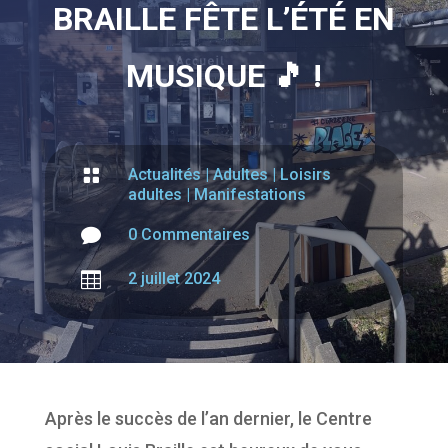
BRAILLE FÊTE L’ÉTÉ EN
MUSIQUE 🎵 !

Actualités
|
Adultes
|
Loisirs
adultes
|
Manifestations

0 Commentaires

2 juillet 2024
Après le succès de l’an dernier, le Centre