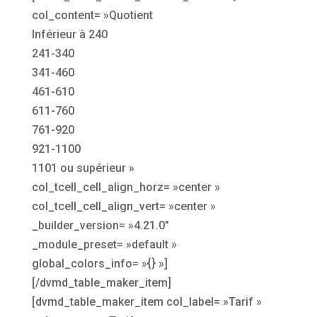
col_content= »Quotient
Inférieur à 240
241-340
341-460
461-610
611-760
761-920
921-1100
1101 ou supérieur »
col_tcell_cell_align_horz= »center »
col_tcell_cell_align_vert= »center »
_builder_version= »4.21.0″
_module_preset= »default »
global_colors_info= »{} »]
[/dvmd_table_maker_item]
[dvmd_table_maker_item col_label= »Tarif »