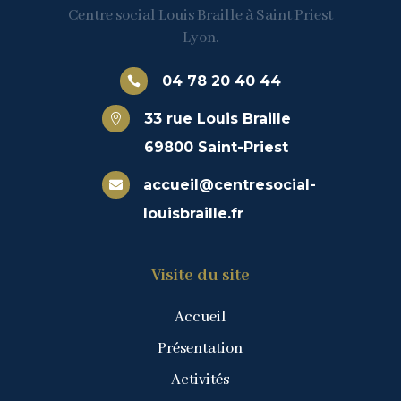
Centre social Louis Braille à Saint Priest
Lyon.
04 78 20 40 44

33 rue Louis Braille

69800 Saint-Priest
accueil@centresocial-

louisbraille.fr
Visite du site
Accueil
Présentation
Activités